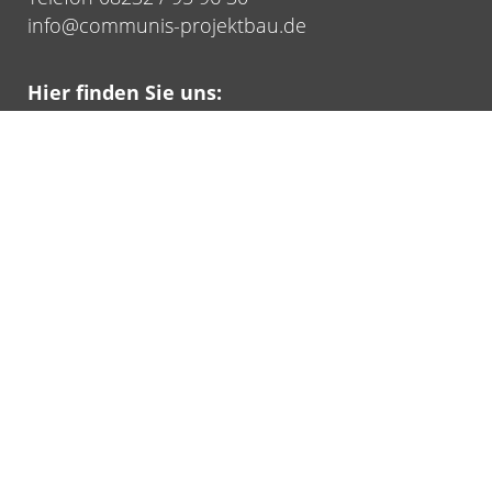
info@communis-projektbau.de
Hier finden Sie uns:
Lilienthalstraße 6
86830 Schwabmünchen
Anfahrt mit Google Maps planen