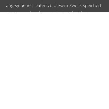
angegebenen Daten zu diesem Zweck speichert.
Die
Datenschutzhinweise
habe ich dabei zur
Kenntnis genommen.
Einverständniserklärung